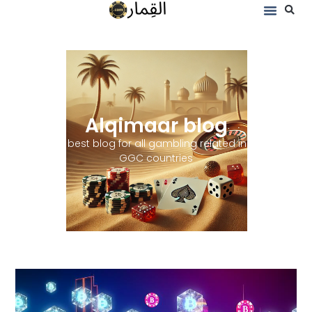
Alqimaar blog
The best blog for all gambling related in the
GGC countries